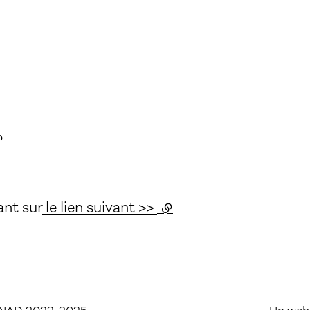
ien externe)
ant sur
le lien suivant >>
(lien externe)