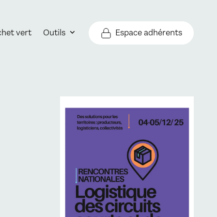
Espace adhérents
chet vert
Outils
Agrandir