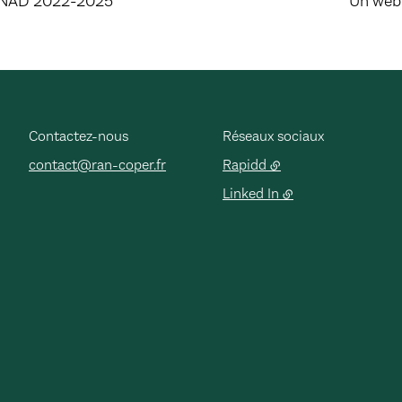
e PNAD 2022-2025
Un webi
Contactez-nous
Réseaux sociaux
contact@ran-coper.fr
Rapidd
Linked In