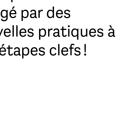
igé par des
elles pratiques à
tapes clefs !
s »