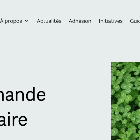
À propos
Actualités
Adhésion
Initiatives
Gui
Agrandir
mande
aire