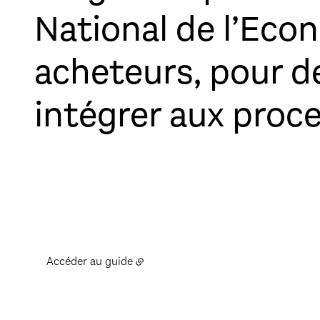
National de l’Econ
acheteurs, pour d
intégrer aux proce
Guide opérationnel « 10 étapes pour in
Accéder au guide