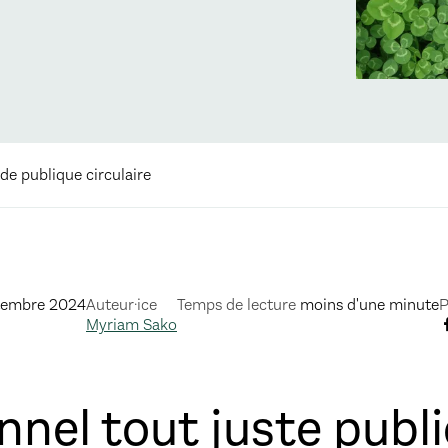
e publique circulaire
tembre 2024
Auteur·ice
Temps de lecture
moins d'une minute
P
Myriam Sako
nel tout juste publié