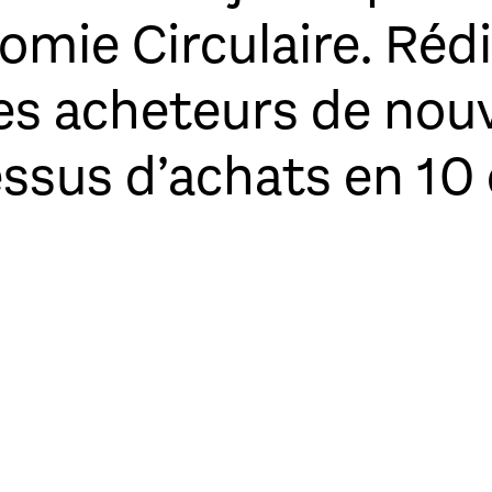
omie Circulaire. Réd
es acheteurs de nouv
ssus d’achats en 10 é
tégrer l’économie circulaire dans ses achat