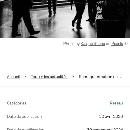
Droits réservés :
Photo by
Kaique Rocha
on
Pexels
Accueil
Toutes les actualités
Reprogrammation des action
Catégories
Réseau
Date de publication
30 avril 2020
Date de modification
30 septembre 2024