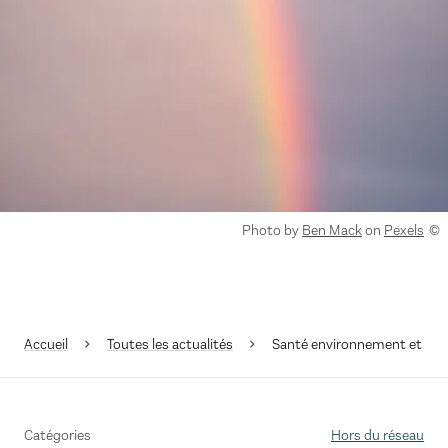
Droits réservés :
Photo by
Ben Mack
on
Pexels
Accueil
Toutes les actualités
Santé environnement et resta
Catégories
Hors du réseau