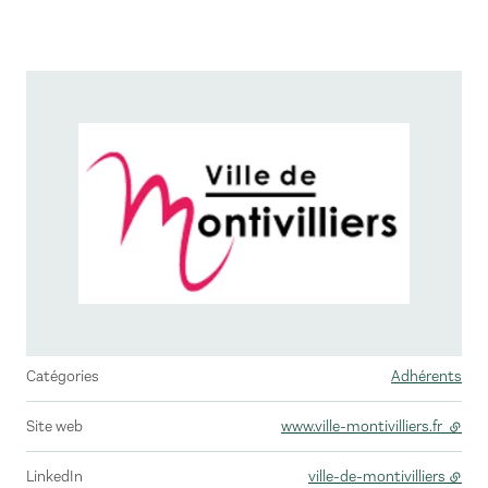
Catégories
Adhérents
Site web
www.ville-montivilliers.fr
- lien
LinkedIn
ville-de-montivilliers