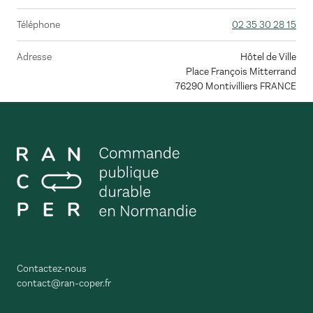
Téléphone
02 35 30 28 15
Adresse
Hôtel de Ville
Place François Mitterrand
76290
Montivilliers
FRANCE
Contactez-nous
contact@ran-coper.fr