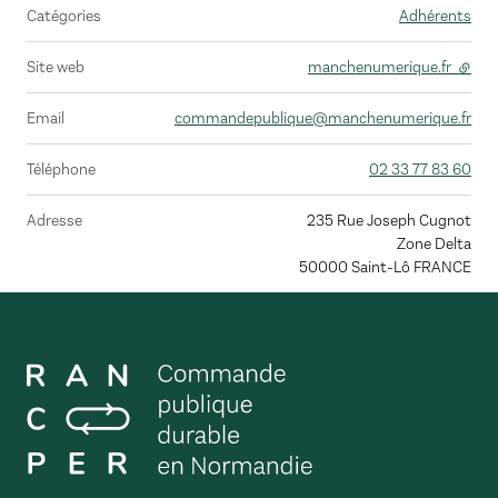
Catégories
Adhérents
Site web
manchenumerique.fr
- lien
Email
commandepublique@manchenumerique.fr
Téléphone
02 33 77 83 60
Adresse
235 Rue Joseph Cugnot
Zone Delta
50000
Saint-Lô
FRANCE