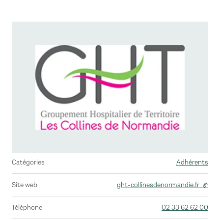
Catégories
Adhérents
Site web
ght-collinesdenormandie.fr
- lien
Téléphone
02 33 62 62 00