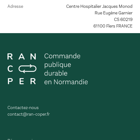
Adresse
Centre Hospitalier Jacques Monod
Rue Eugène Garnier
CS 60219
61100
Flers
FRANCE
Contactez-nous
contact@ran-coper.fr