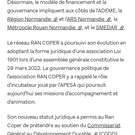
Désormais, le modèle de financement et la
gouvernance impliquent aux côtés de l'ADEME, la
Région Normandie
(lien externe)
et l'
ARS Normandie
(lien externe
, la
Métropole Rouen Normandie
(lien externe)
, et le
SMEDAR
(lien e
.
Le réseau RAN COPER a poursuivi son évolution en
adoptant la forme juridique d'une association Loi
1901 lors d'une assemblée générale constitutive le
29 mars 2022. La gouvernance politique de
l'association RAN COPER y a rappelé le rôle
d'incubateur joué par l'APESA qui poursuit
aujourd'hui ses missions d'accompagnement et
d'animation.
Son nouveau statut juridique a permis au Ran
Coper de prétendre au soutien du
Commissariat
Général au Développement Durable
(lien externe)
(CGDD),